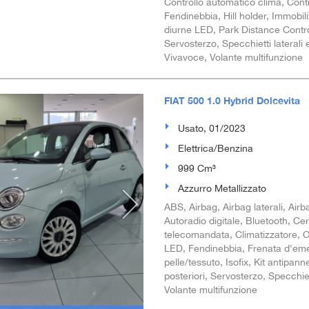
Controllo automatico clima, Contr
Fendinebbia, Hill holder, Immobiliz
diurne LED, Park Distance Control,
Servosterzo, Specchietti laterali 
Vivavoce, Volante multifunzione
FIAT 500 1.0 Hybrid Dolcevita
Usato, 01/2023
Elettrica/Benzina
999 Cm³
Azzurro Metallizzato
ABS, Airbag, Airbag laterali, Airba
Autoradio digitale, Bluetooth, Ce
telecomandata, Climatizzatore, Co
LED, Fendinebbia, Frenata d'emerg
pelle/tessuto, Isofix, Kit antipan
posteriori, Servosterzo, Specchiet
Volante multifunzione