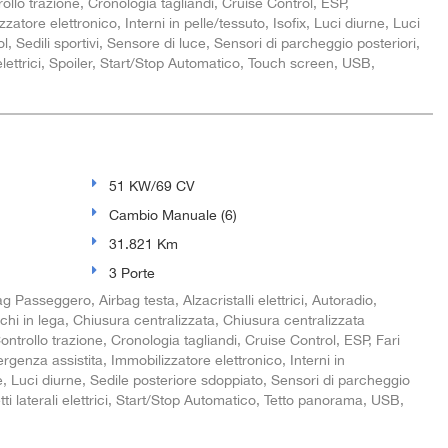
ollo trazione, Cronologia tagliandi, Cruise Control, ESP,
zatore elettronico, Interni in pelle/tessuto, Isofix, Luci diurne, Luci
 Sedili sportivi, Sensore di luce, Sensori di parcheggio posteriori,
elettrici, Spoiler, Start/Stop Automatico, Touch screen, USB,
51 KW/69 CV
Cambio Manuale (6)
31.821 Km
3 Porte
g Passeggero, Airbag testa, Alzacristalli elettrici, Autoradio,
rchi in lega, Chiusura centralizzata, Chiusura centralizzata
ntrollo trazione, Cronologia tagliandi, Cruise Control, ESP, Fari
enza assistita, Immobilizzatore elettronico, Interni in
ne, Luci diurne, Sedile posteriore sdoppiato, Sensori di parcheggio
ti laterali elettrici, Start/Stop Automatico, Tetto panorama, USB,