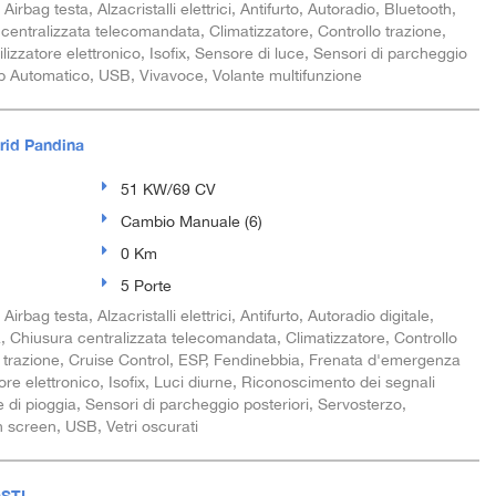
rbag testa, Alzacristalli elettrici, Antifurto, Autoradio, Bluetooth,
centralizzata telecomandata, Climatizzatore, Controllo trazione,
lizzatore elettronico, Isofix, Sensore di luce, Sensori di parcheggio
top Automatico, USB, Vivavoce, Volante multifunzione
rid Pandina
51 KW/69 CV
Cambio Manuale (6)
0 Km
5 Porte
bag testa, Alzacristalli elettrici, Antifurto, Autoradio digitale,
, Chiusura centralizzata telecomandata, Climatizzatore, Controllo
lo trazione, Cruise Control, ESP, Fendinebbia, Frenata d'emergenza
atore elettronico, Isofix, Luci diurne, Riconoscimento dei segnali
e di pioggia, Sensori di parcheggio posteriori, Servosterzo,
ch screen, USB, Vetri oscurati
OSTI