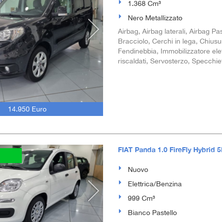
1.368 Cm³
Nero Metallizzato
Airbag, Airbag laterali, Airbag Pas
Bracciolo, Cerchi in lega, Chiusur
Fendinebbia, Immobilizzatore elett
riscaldati, Servosterzo, Specchietti
14.950 Euro
FIAT Panda 1.0 FireFly Hybrid 5
Nuovo
Elettrica/Benzina
999 Cm³
Bianco Pastello