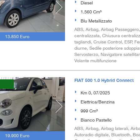
Diesel
1.560 Cm³
Blu Metallizzato
ABS, Airbag, Airbag Passeggero, Al
centralizzata, Chiusura centraliz
13.850 Euro
tagliandi, Cruise Control, ESP, Fe
diurne, Sedile posteriore sdoppia
Servosterzo, Navigatore satellitare
Volante multifunzione
FIAT 500 1.0 Hybrid Connect
Km 0, 07/2025
Elettrica/Benzina
999 Cm³
Bianco Pastello
ABS, Airbag, Airbag laterali, Airba
Autoradio digitale, Bluetooth, Bo
19.900 Euro