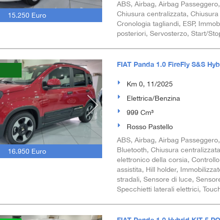
ABS, Airbag, Airbag Passeggero, Ai
Chiusura centralizzata, Chiusura 
15.250 Euro
Cronologia tagliandi, ESP, Immobi
posteriori, Servosterzo, Start/S
FIAT Panda 1.0 FireFly S&S Hyb
Km 0, 11/2025
Elettrica/Benzina
999 Cm³
Rosso Pastello
ABS, Airbag, Airbag Passeggero, Air
Bluetooth, Chiusura centralizzata
16.950 Euro
elettronico della corsia, Control
assistita, Hill holder, Immobilizz
stradali, Sensore di luce, Sensor
Specchietti laterali elettrici, Tou
FIAT Panda 1.0 Hybrid KIT 5 P