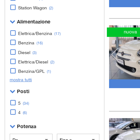
Station Wagon
(2)
Alimentazione
nuova
Elettrica/Benzina
(17)
Benzina
(16)
Diesel
(3)
Elettrica/Diesel
(2)
Benzina/GPL
(1)
mostra tutti
Posti
5
(34)
4
(6)
Potenza