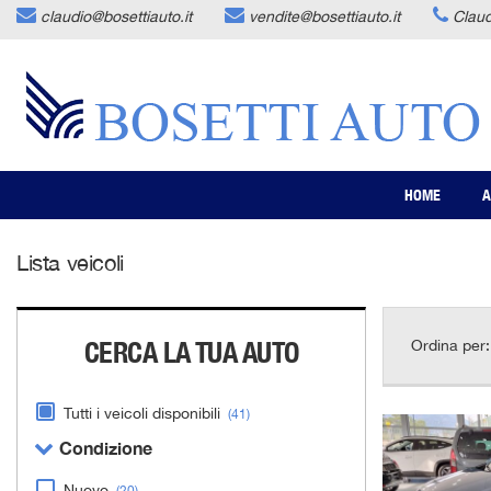
claudio@bosettiauto.it
vendite@bosettiauto.it
Clau
HOME
AZIENDA
LISTA VEICOLI
HOME
A
ACQUISTIAMO USATO
Lista veicoli
ASSISTENZA
CERCA LA TUA AUTO
Ordina per:
CONTATTI
Tutti i veicoli disponibili
(41)
NEWS
Condizione
AREA COMMERCIANTI
Nuovo
(20)