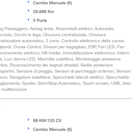
Cambio Manuale (6)
29.998 Km
5 Porte
g Passeggero, Airbag testa, Alzacristalli elettrici, Autoradio,
acciolo, Cerchi in lega, Chiusura centralizzata, Chiusura
atizzatore automatico, 2 zone, Controllo elettronico della corsia,
liandi, Cruise Control, Divisori per bagagliaio, ESP, Fari LED, Fari
onamento elettrico, Hill holder, Immobilizzatore elettronico, Interni
rne, Luci diurne LED, Marmitta catalitica, Monitoraggio pressione
ivo, Riconoscimento dei segnali stradali, Sedile posteriore
i sportivi, Sensore di pioggia, Sensori di parcheggio anteriori, Sensori
zo, Navigatore satellitare, Specchietti laterali elettrici, Specchietto
agliamento, Spoiler, Start/Stop Automatico, Touch screen, USB, Vetri
e multifunzione
V
88 KW/120 CV
Cambio Manuale (6)