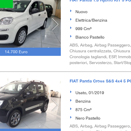
Nuovo
Elettrica/Benzina
999 Cm³
Bianco Pastello
ABS, Airbag, Airbag Passeggero, Ai
Chiusura centralizzata, Chiusura 
14.700 Euro
Cronologia tagliandi, ESP, Immobi
posteriori, Servosterzo, Start/S
FIAT Panda Cross S&S 4x4 5 P
Usato, 01/2019
Benzina
875 Cm³
Nero Pastello
ABS, Airbag, Airbag Passeggero, Al