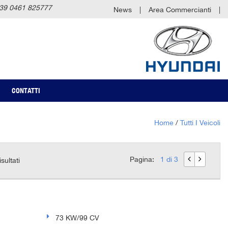
39 0461 825777
News
Area Commercianti
CONTATTI
Home
/
Tutti I Veicoli
Pagina:
1 di 3
isultati
73 KW/99 CV