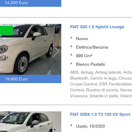
14.500 Euro
FIAT 500 1.0 Hybrid Lounge
Nuovo
Elettrica/Benzina
999 Cm³
Bianco Pastello
ABS, Airbag, Airbag laterali, Airba
Bluetooth, Cerchi in lega, Chiusu
19.800 Euro
Cruise Control, ESP, Fendinebbia, 
Control, Ruotino di scorta, Senso
Vivavoce, Volante in pelle, Volan
FIAT 500X 1.0 T3 120 CV Sport
Usato, 10/2020