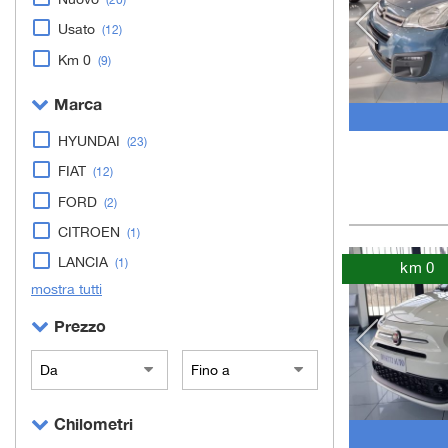
Usato
(12)
Km 0
(9)
Marca
HYUNDAI
(23)
FIAT
(12)
FORD
(2)
CITROEN
(1)
LANCIA
(1)
km 0
mostra tutti
Prezzo
Chilometri