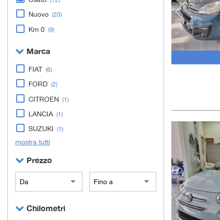
Nuovo
(20)
Km 0
(9)
Marca
FIAT
(6)
FORD
(2)
CITROEN
(1)
LANCIA
(1)
SUZUKI
(1)
mostra tutti
Prezzo
Chilometri