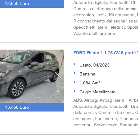
Autoradio digitale, Bluetooth, Ch
12.650 Euro
Controllo elettronico della corsia
elettronico, Isofix, Kit antipanne
Riconoscimento dei segnali strada
Specchietti laterali elettrici, Sp
Volante multifunzione
FORD Fiesta 1.1 75 CV 5 porte 
Usato, 04/2023
Benzina
1.084 Cm³
Grigio Metallizzato
ABS, Airbag, Airbag laterali, Airba
Autoradio digitale, Bluetooth, Bra
13.450 Euro
della corsia, Controllo trazione, 
antipanne, Luci diurne, Riconosci
posteriori, Servosterzo, Specchiett