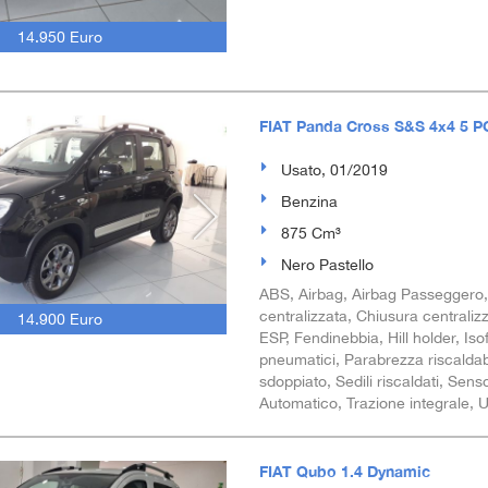
14.950 Euro
FIAT Panda Cross S&S 4x4 5 P
Usato, 01/2019
Benzina
875 Cm³
Nero Pastello
ABS, Airbag, Airbag Passeggero, Al
centralizzata, Chiusura centraliz
14.900 Euro
ESP, Fendinebbia, Hill holder, Is
pneumatici, Parabrezza riscaldabi
sdoppiato, Sedili riscaldati, Senso
Automatico, Trazione integrale, U
FIAT Qubo 1.4 Dynamic