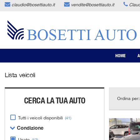
claudio@bosettiauto.it
vendite@bosettiauto.it
Clau
HOME
AZIENDA
LISTA VEICOLI
HOME
A
ACQUISTIAMO USATO
Lista veicoli
ASSISTENZA
CERCA LA TUA AUTO
Ordina per:
CONTATTI
Tutti i veicoli disponibili
(41)
NEWS
Condizione
AREA COMMERCIANTI
Usato
(12)