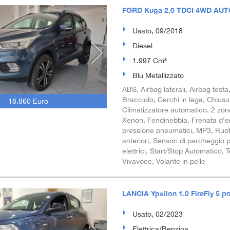
FORD Kuga 2.0 TDCI 4WD AU
Usato, 09/2018
Diesel
1.997 Cm³
Blu Metallizzato
ABS, Airbag laterali, Airbag testa,
Bracciolo, Cerchi in lega, Chiusu
18.860 Euro
Climatizzatore automatico, 2 zone
Xenon, Fendinebbia, Frenata d'eme
pressione pneumatici, MP3, Ruoti
anteriori, Sensori di parcheggio p
elettrici, Start/Stop Automatico,
Vivavoce, Volante in pelle
LANCIA Ypsilon 1.0 FireFly 5 po
Usato, 02/2023
Elettrica/Benzina