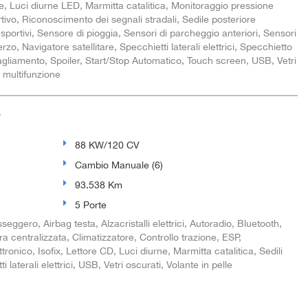
rne, Luci diurne LED, Marmitta catalitica, Monitoraggio pressione
ivo, Riconoscimento dei segnali stradali, Sedile posteriore
i sportivi, Sensore di pioggia, Sensori di parcheggio anteriori, Sensori
zo, Navigatore satellitare, Specchietti laterali elettrici, Specchietto
agliamento, Spoiler, Start/Stop Automatico, Touch screen, USB, Vetri
e multifunzione
V
88 KW/120 CV
Cambio Manuale (6)
93.538 Km
5 Porte
seggero, Airbag testa, Alzacristalli elettrici, Autoradio, Bluetooth,
a centralizzata, Climatizzatore, Controllo trazione, ESP,
ronico, Isofix, Lettore CD, Luci diurne, Marmitta catalitica, Sedili
 laterali elettrici, USB, Vetri oscurati, Volante in pelle