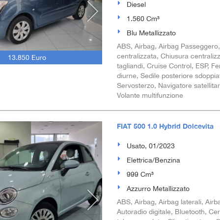
Diesel
1.560 Cm³
Blu Metallizzato
ABS, Airbag, Airbag Passeggero, Al
centralizzata, Chiusura centraliz
13.850 Euro
tagliandi, Cruise Control, ESP, Fe
diurne, Sedile posteriore sdoppia
Servosterzo, Navigatore satellitare
Volante multifunzione
FIAT 500 1.0 Hybrid Dolcevita
Usato, 01/2023
Elettrica/Benzina
999 Cm³
Azzurro Metallizzato
ABS, Airbag, Airbag laterali, Airba
Autoradio digitale, Bluetooth, Ce