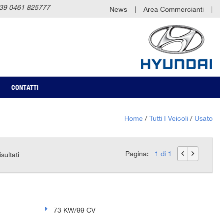
39 0461 825777
News
Area Commercianti
CONTATTI
Home
/
Tutti I Veicoli
/
Usato
Pagina:
1 di 1
isultati
73 KW/99 CV