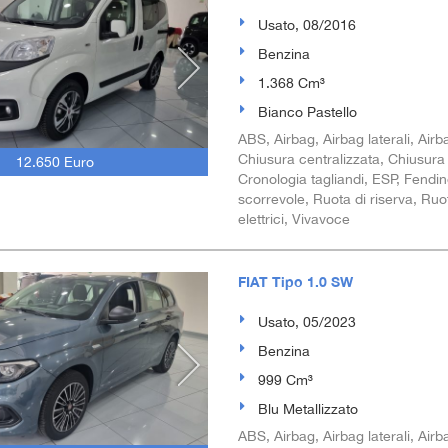
Usato, 08/2016
Benzina
1.368 Cm³
Bianco Pastello
ABS, Airbag, Airbag laterali, Airb
Chiusura centralizzata, Chiusura 
12.650 Euro
Cronologia tagliandi, ESP, Fendine
scorrevole, Ruota di riserva, Ruot
elettrici, Vivavoce
FIAT Tipo 1.0 SW
Usato, 05/2023
Benzina
999 Cm³
Blu Metallizzato
ABS, Airbag, Airbag laterali, Airba