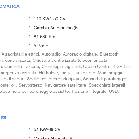
TOMATICA
110 KW/150 CV
Cambio Automatico (6)
81.660 Km
5 Porte
 Alzacristalli elettrici, Autoradio, Autoradio digitale, Bluetooth,
ra centralizzata, Chiusura centralizzata telecomandata,
, Controllo trazione, Cronologia tagliandi, Cruise Control, ESP, Fari
rgenza assistita, Hill holder, Isofix, Luci diurne, Monitoraggio
no di scorta, Sedile posteriore sdoppiato, Sensori di parcheggio
osteriori, Servosterzo, Navigatore satellitare, Specchietti laterali
 Telecamera per parcheggio assistito, Trazione integrale, USB,
rte
51 KW/69 CV
Cambio Manuale (6)