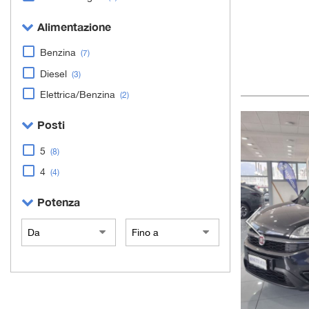
Alimentazione
Benzina
(7)
Diesel
(3)
Elettrica/Benzina
(2)
Posti
5
(8)
4
(4)
Potenza