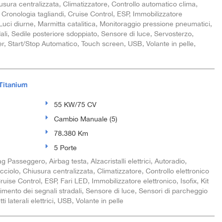
iusura centralizzata, Climatizzatore, Controllo automatico clima,
, Cronologia tagliandi, Cruise Control, ESP, Immobilizzatore
, Luci diurne, Marmitta catalitica, Monitoraggio pressione pneumatici,
li, Sedile posteriore sdoppiato, Sensore di luce, Servosterzo,
oiler, Start/Stop Automatico, Touch screen, USB, Volante in pelle,
Titanium
55 KW/75 CV
Cambio Manuale (5)
78.380 Km
5 Porte
g Passeggero, Airbag testa, Alzacristalli elettrici, Autoradio,
cciolo, Chiusura centralizzata, Climatizzatore, Controllo elettronico
Cruise Control, ESP, Fari LED, Immobilizzatore elettronico, Isofix, Kit
mento dei segnali stradali, Sensore di luce, Sensori di parcheggio
i laterali elettrici, USB, Volante in pelle