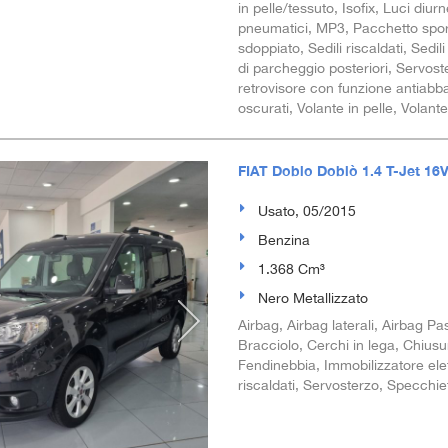
in pelle/tessuto, Isofix, Luci diu
pneumatici, MP3, Pacchetto sport
sdoppiato, Sedili riscaldati, Sedil
di parcheggio posteriori, Servoster
retrovisore con funzione antiabb
oscurati, Volante in pelle, Volant
FIAT Doblo Doblò 1.4 T-Jet 16
Usato, 05/2015
Benzina
1.368 Cm³
Nero Metallizzato
Airbag, Airbag laterali, Airbag Pas
Bracciolo, Cerchi in lega, Chiusur
Fendinebbia, Immobilizzatore elett
riscaldati, Servosterzo, Specchietti