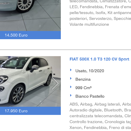
telecomandata, Climatizzatore, Co
LED, Fendinebbia, Frenata d'emerg
pelle/tessuto, Isofix, Kit antipan
posteriori, Servosterzo, Specchiet
Volante multifunzione
14.500 Euro
FIAT 500X 1.0 T3 120 CV Sport
Usato, 10/2020
Benzina
999 Cm³
Bianco Pastello
ABS, Airbag, Airbag laterali, Airba
Autoradio digitale, Bluetooth, Br
17.950 Euro
centralizzata telecomandata, Clim
Controllo trazione, Cronologia tag
Xenon, Fendinebbia, Freno di stazi