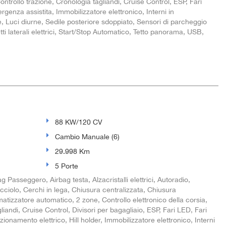
ntrollo trazione, Cronologia tagliandi, Cruise Control, ESP, Fari
enza assistita, Immobilizzatore elettronico, Interni in
ne, Luci diurne, Sedile posteriore sdoppiato, Sensori di parcheggio
ti laterali elettrici, Start/Stop Automatico, Tetto panorama, USB,
88 KW/120 CV
Cambio Manuale (6)
29.998 Km
5 Porte
g Passeggero, Airbag testa, Alzacristalli elettrici, Autoradio,
acciolo, Cerchi in lega, Chiusura centralizzata, Chiusura
atizzatore automatico, 2 zone, Controllo elettronico della corsia,
liandi, Cruise Control, Divisori per bagagliaio, ESP, Fari LED, Fari
onamento elettrico, Hill holder, Immobilizzatore elettronico, Interni