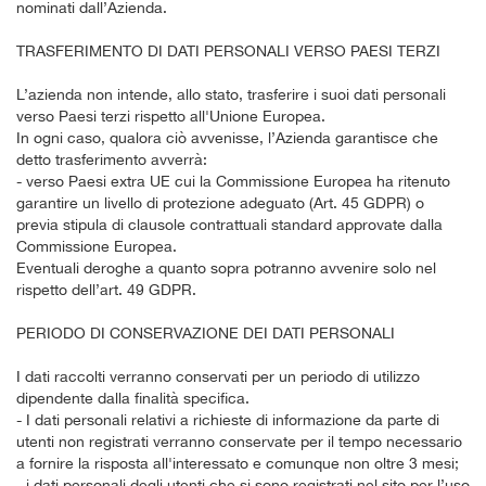
nominati dall’Azienda.
TRASFERIMENTO DI DATI PERSONALI VERSO PAESI TERZI
L’azienda non intende, allo stato, trasferire i suoi dati personali
verso Paesi terzi rispetto all'Unione Europea.
In ogni caso, qualora ciò avvenisse, l’Azienda garantisce che
detto trasferimento avverrà:
- verso Paesi extra UE cui la Commissione Europea ha ritenuto
garantire un livello di protezione adeguato (Art. 45 GDPR) o
previa stipula di clausole contrattuali standard approvate dalla
Commissione Europea.
Eventuali deroghe a quanto sopra potranno avvenire solo nel
rispetto dell’art. 49 GDPR.
PERIODO DI CONSERVAZIONE DEI DATI PERSONALI
I dati raccolti verranno conservati per un periodo di utilizzo
dipendente dalla finalità specifica.
- I dati personali relativi a richieste di informazione da parte di
utenti non registrati verranno conservate per il tempo necessario
a fornire la risposta all'interessato e comunque non oltre 3 mesi;
- i dati personali degli utenti che si sono registrati nel sito per l’uso