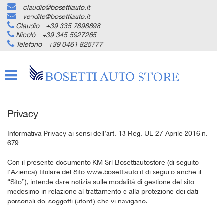
claudio@bosettiauto.it
HOME
vendite@bosettiauto.it
Claudio
+39 335 7898898
Nicolò
+39 345 5927265
AZIENDA
Telefono
+39 0461 825777
LISTA VEICOLI
ACQUISTIAMO USATO
Privacy
ASSISTENZA
Informativa Privacy ai sensi dell’art. 13 Reg. UE 27 Aprile 2016 n.
679
CONTATTI
Con il presente documento KM Srl Bosettiautostore (di seguito
l’Azienda) titolare del Sito www.bosettiauto.it di seguito anche il
“Sito”), intende dare notizia sulle modalità di gestione del sito
NEWS
medesimo in relazione al trattamento e alla protezione dei dati
personali dei soggetti (utenti) che vi navigano.
AREA COMMERCIANTI