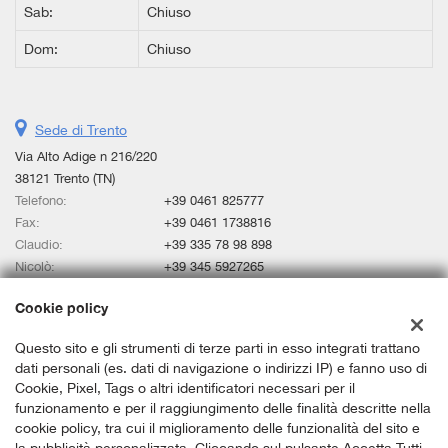
Sab:
Chiuso
Dom:
Chiuso
Sede di Trento
Via Alto Adige n 216/220
38121 Trento (TN)
Telefono:
+39 0461 825777
Fax:
+39 0461 1738816
Claudio:
+39 335 78 98 898
Nicolò:
+39 345 5927265
Email:
claudio@bosettiauto.it
Cookie policy
Indicazioni stradali
Questo sito e gli strumenti di terze parti in esso integrati trattano
dati personali (es. dati di navigazione o indirizzi IP) e fanno uso di
Dati fiscali:
Cookie, Pixel, Tags o altri identificatori necessari per il
KM Srl Bosetti auto store
funzionamento e per il raggiungimento delle finalità descritte nella
Via Alto Adige n 216/220 38121 Trento (TN)
cookie policy, tra cui il miglioramento delle funzionalità del sito e
C.F/P.IVA:
02386470229