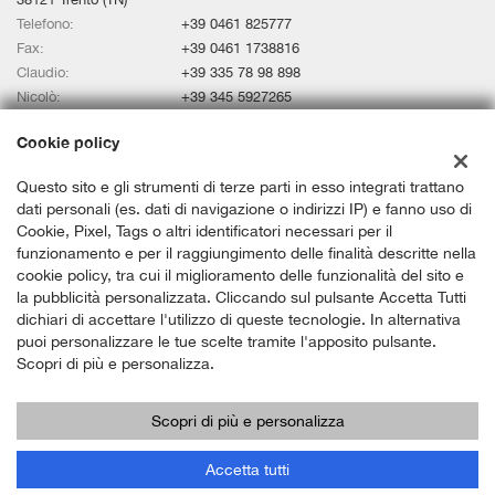
Telefono:
+39 0461 825777
Fax:
+39 0461 1738816
Claudio:
+39 335 78 98 898
Nicolò:
+39 345 5927265
Email:
claudio@bosettiauto.it
Cookie policy
Indicazioni stradali
Questo sito e gli strumenti di terze parti in esso integrati trattano
dati personali (es. dati di navigazione o indirizzi IP) e fanno uso di
Dati fiscali:
Cookie, Pixel, Tags o altri identificatori necessari per il
KM Srl Bosetti auto store
funzionamento e per il raggiungimento delle finalità descritte nella
Via Alto Adige n 216/220 38121 Trento (TN)
cookie policy, tra cui il miglioramento delle funzionalità del sito e
C.F/P.IVA:
02386470229
la pubblicità personalizzata. Cliccando sul pulsante Accetta Tutti
Registro delle imprese:
TN
dichiari di accettare l'utilizzo di queste tecnologie. In alternativa
puoi personalizzare le tue scelte tramite l'apposito pulsante.
Scopri di più e personalizza.
Scopri di più e personalizza
Copyright © 2026 GestionaleAuto.com S.r.l., Tutti i diritti riservati -
Leggi l'informativa sulla privacy
-
Cookie Policy
Chiama
Contatta un consulente
Sito creato da:
GestionaleAuto.com
Accetta tutti