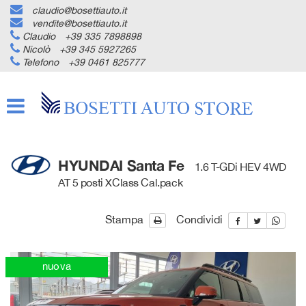
claudio@bosettiauto.it
HOME
vendite@bosettiauto.it
Claudio
+39 335 7898898
Nicolò
+39 345 5927265
AZIENDA
Telefono
+39 0461 825777
LISTA VEICOLI
ACQUISTIAMO USATO
HYUNDAI Santa Fe
1.6 T-GDi HEV 4WD
ASSISTENZA
AT 5 posti XClass Cal.pack
Stampa
Condividi
CONTATTI
NEWS
nuova
AREA COMMERCIANTI