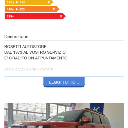
Descrizione
BOSETTI AUTOSTORE
DAL 1973 AL VOSTRO SERVIZIO
E' GRADITO UN APPUNTAMENTO
CON CALLIGRAPHY PACK
IPT da aggiungere
LEGGI TUTTO...
*Le descrizioni relative alle vetture per quanto accurate possono
contenere delle imprecisioni
Possibilità di finanziamento personalizzato anche con anticipo
zero!!