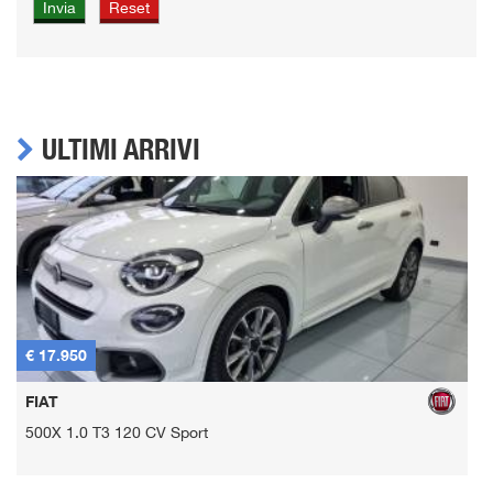
ULTIMI ARRIVI
€ 17.950
€
FIAT
500X 1.0 T3 120 CV Sport
Y