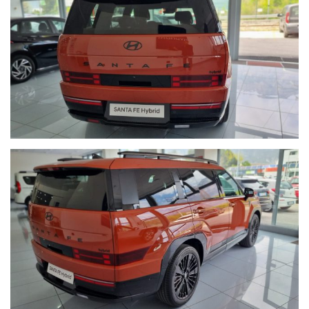
VI ASPETTIAMO!!!
Trento, Via Alto Adige 216
Tel. 0461 825777
Claudio 335 7898898 - 345 5927265