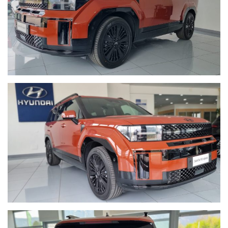
Bosetti Autostore vi offre un panorama di servizi per rispondere
alle vostre esigenze:
-Le nostre vetture vengono consegnate con un tagliando
completo
-Possibilità di estensione della garanzia.
Nota bene: La dotazione tecnica e gli accessori indicati nella
presente scheda potrebbero non coincidere con l’effettivo
equipaggiamento del veicolo, a causa della non uniformità dei
dati pubblicati dai diversi portali. Ci scusiamo per l’inconveniente
e vi invitiamo a verificare le caratteristiche dello specifico veicolo.
Bosetti AutoStore Km Srl declina ogni responsabilità per eventuali
involontarie incongruenze, che non rappresentano in alcun modo
un impegno contrattuale.
Si ricorda che ai sensi di Legge i veicoli ritirati art. 36 D.L. 41
NON POSSONO CIRCOLARE SU STRADA.
-Km certificati.
-Certificazione dello stato d'uso.
-Ritiro della vostra vettura usata
-Officina
-Carrozzeria