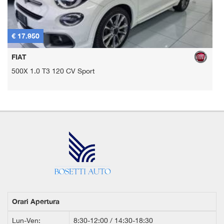
€ 17.950
€
FIAT
500X 1.0 T3 120 CV Sport
Y
Orari Apertura
Lun-Ven:
8:30-12:00 / 14:30-18:30