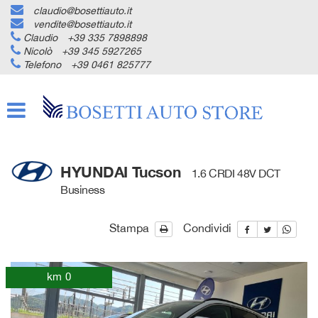
claudio@bosettiauto.it
HOME
vendite@bosettiauto.it
Claudio
+39 335 7898898
Nicolò
+39 345 5927265
AZIENDA
Telefono
+39 0461 825777
LISTA VEICOLI
ACQUISTIAMO USATO
HYUNDAI Tucson
1.6 CRDI 48V DCT
ASSISTENZA
Business
Stampa
Condividi
CONTATTI
NEWS
km 0
AREA COMMERCIANTI