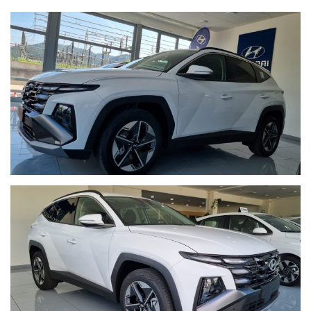
Possibilità di finanziamento personalizzato anche con anticipo
zero!!
Bosetti Autostore vi offre un panorama di servizi per rispondere
alle vostre esigenze:
-Le nostre vetture vengono consegnate con un tagliando
completo
-Possibilità di estensione della garanzia.
-Km certificati.
-Certificazione dello stato d'uso.
-Ritiro della vostra vettura usata
-Officina
-Carrozzeria
VI ASPETTIAMO!!!
Trento, Via Alto Adige 216
Tel. 0461 825777
Claudio 335 7898898 - 345 5927265