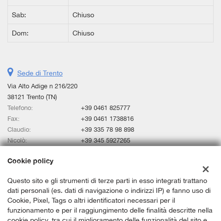
Sab:
Chiuso
Dom:
Chiuso
Sede di Trento
Via Alto Adige n 216/220
38121 Trento (TN)
Telefono:
+39 0461 825777
Fax:
+39 0461 1738816
Claudio:
+39 335 78 98 898
Nicolò:
+39 345 5927265
Email:
claudio@bosettiauto.it
Cookie policy
Indicazioni stradali
Questo sito e gli strumenti di terze parti in esso integrati trattano
dati personali (es. dati di navigazione o indirizzi IP) e fanno uso di
Dati fiscali:
Cookie, Pixel, Tags o altri identificatori necessari per il
KM Srl Bosetti auto store
funzionamento e per il raggiungimento delle finalità descritte nella
Via Alto Adige n 216/220 38121 Trento (TN)
cookie policy, tra cui il miglioramento delle funzionalità del sito e